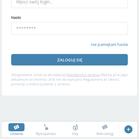
Hasło
nie pamiętam hasła
ZALOGUJ SIĘ
Zalogowanie oznacza akceptację
Regulaminu serwisu
Wykop.pl w jego
aktualnym brzmieniu. Jeśli nie akceptujesz Regulaminu w całości,
prosimy o niekorzystanie z serwisu.
Główna
Wykopalisko
Hity
Mikroblog