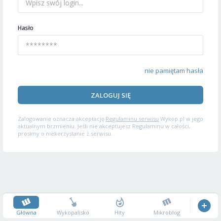
Hasło
nie pamiętam hasła
ZALOGUJ SIĘ
Zalogowanie oznacza akceptację
Regulaminu serwisu
Wykop.pl w jego
aktualnym brzmieniu. Jeśli nie akceptujesz Regulaminu w całości,
prosimy o niekorzystanie z serwisu.
Główna
Wykopalisko
Hity
Mikroblog