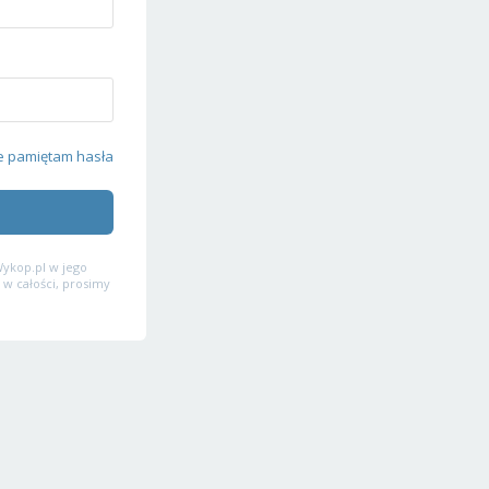
e pamiętam hasła
ykop.pl w jego
 w całości, prosimy