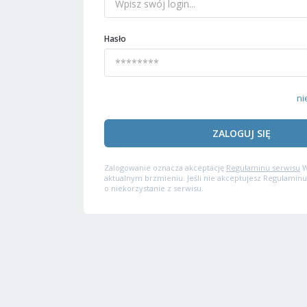
Hasło
ni
ZALOGUJ SIĘ
Zalogowanie oznacza akceptację
Regulaminu serwisu
W
aktualnym brzmieniu. Jeśli nie akceptujesz Regulaminu
o niekorzystanie z serwisu.