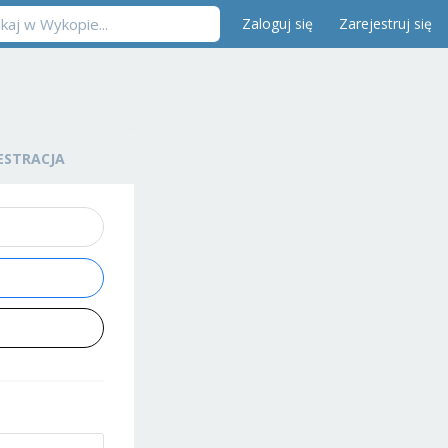
Zaloguj się
Zarejestruj się
ESTRACJA