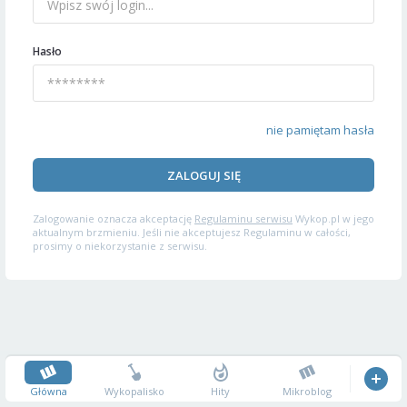
Hasło
nie pamiętam hasła
ZALOGUJ SIĘ
Zalogowanie oznacza akceptację
Regulaminu serwisu
Wykop.pl w jego
aktualnym brzmieniu. Jeśli nie akceptujesz Regulaminu w całości,
prosimy o niekorzystanie z serwisu.
Główna
Wykopalisko
Hity
Mikroblog