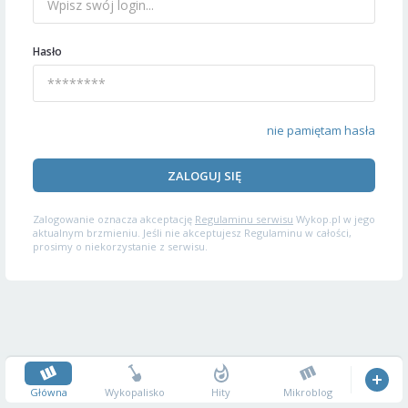
Hasło
nie pamiętam hasła
ZALOGUJ SIĘ
Zalogowanie oznacza akceptację
Regulaminu serwisu
Wykop.pl w jego
aktualnym brzmieniu. Jeśli nie akceptujesz Regulaminu w całości,
prosimy o niekorzystanie z serwisu.
Główna
Wykopalisko
Hity
Mikroblog