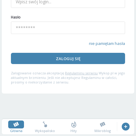
Hasło
nie pamiętam hasła
ZALOGUJ SIĘ
Zalogowanie oznacza akceptację
Regulaminu serwisu
Wykop.pl w jego
aktualnym brzmieniu. Jeśli nie akceptujesz Regulaminu w całości,
prosimy o niekorzystanie z serwisu.
Główna
Wykopalisko
Hity
Mikroblog