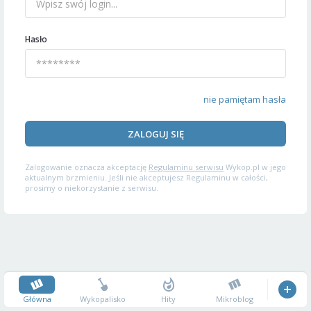
Hasło
nie pamiętam hasła
ZALOGUJ SIĘ
Zalogowanie oznacza akceptację
Regulaminu serwisu
Wykop.pl w jego
aktualnym brzmieniu. Jeśli nie akceptujesz Regulaminu w całości,
prosimy o niekorzystanie z serwisu.
Główna
Wykopalisko
Hity
Mikroblog