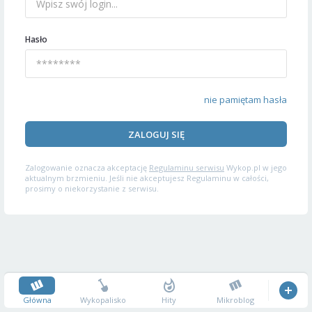
Hasło
nie pamiętam hasła
ZALOGUJ SIĘ
Zalogowanie oznacza akceptację
Regulaminu serwisu
Wykop.pl w jego
aktualnym brzmieniu. Jeśli nie akceptujesz Regulaminu w całości,
prosimy o niekorzystanie z serwisu.
Główna
Wykopalisko
Hity
Mikroblog