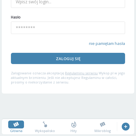
Hasło
nie pamiętam hasła
ZALOGUJ SIĘ
Zalogowanie oznacza akceptację
Regulaminu serwisu
Wykop.pl w jego
aktualnym brzmieniu. Jeśli nie akceptujesz Regulaminu w całości,
prosimy o niekorzystanie z serwisu.
Główna
Wykopalisko
Hity
Mikroblog