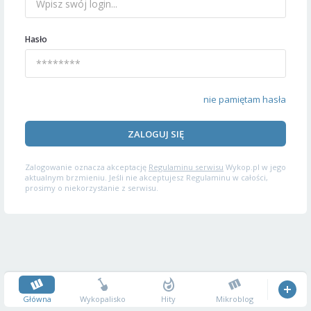
Hasło
nie pamiętam hasła
ZALOGUJ SIĘ
Zalogowanie oznacza akceptację
Regulaminu serwisu
Wykop.pl w jego
aktualnym brzmieniu. Jeśli nie akceptujesz Regulaminu w całości,
prosimy o niekorzystanie z serwisu.
Główna
Wykopalisko
Hity
Mikroblog