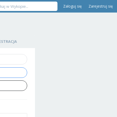
Zaloguj się
Zarejestruj się
ESTRACJA