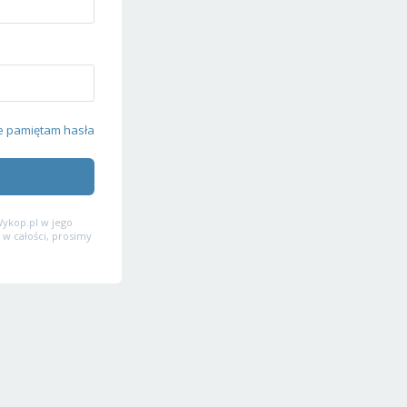
e pamiętam hasła
ykop.pl w jego
 w całości, prosimy