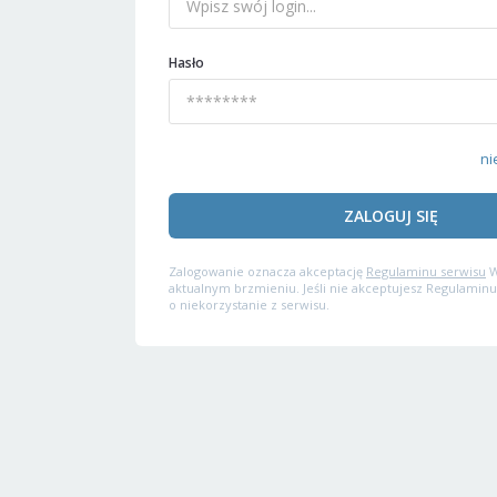
Hasło
ni
ZALOGUJ SIĘ
Zalogowanie oznacza akceptację
Regulaminu serwisu
W
aktualnym brzmieniu. Jeśli nie akceptujesz Regulaminu
o niekorzystanie z serwisu.