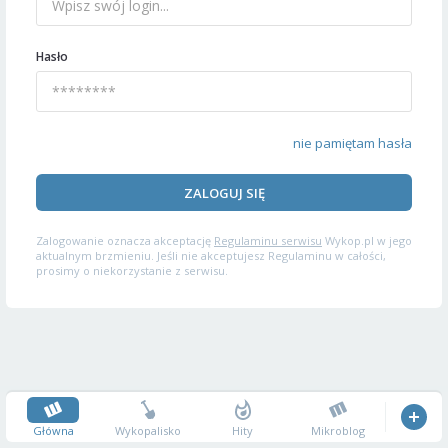
Hasło
nie pamiętam hasła
ZALOGUJ SIĘ
Zalogowanie oznacza akceptację
Regulaminu serwisu
Wykop.pl w jego
aktualnym brzmieniu. Jeśli nie akceptujesz Regulaminu w całości,
prosimy o niekorzystanie z serwisu.
Główna
Wykopalisko
Hity
Mikroblog