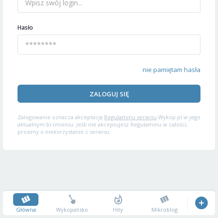
Hasło
nie pamiętam hasła
ZALOGUJ SIĘ
Zalogowanie oznacza akceptację
Regulaminu serwisu
Wykop.pl w jego
aktualnym brzmieniu. Jeśli nie akceptujesz Regulaminu w całości,
prosimy o niekorzystanie z serwisu.
Główna
Wykopalisko
Hity
Mikroblog