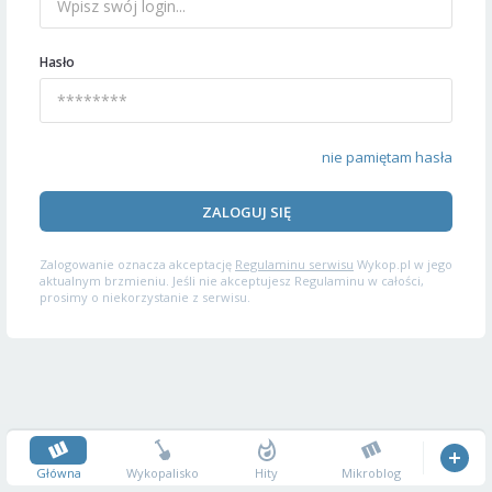
Hasło
nie pamiętam hasła
ZALOGUJ SIĘ
Zalogowanie oznacza akceptację
Regulaminu serwisu
Wykop.pl w jego
aktualnym brzmieniu. Jeśli nie akceptujesz Regulaminu w całości,
prosimy o niekorzystanie z serwisu.
Główna
Wykopalisko
Hity
Mikroblog