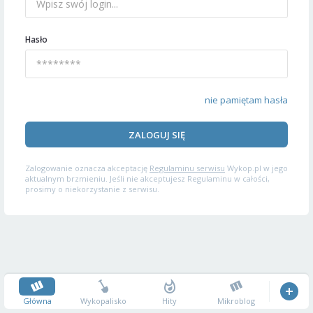
Hasło
nie pamiętam hasła
ZALOGUJ SIĘ
Zalogowanie oznacza akceptację
Regulaminu serwisu
Wykop.pl w jego
aktualnym brzmieniu. Jeśli nie akceptujesz Regulaminu w całości,
prosimy o niekorzystanie z serwisu.
Główna
Wykopalisko
Hity
Mikroblog