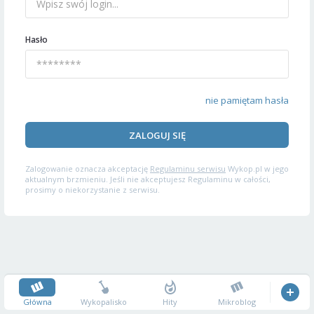
Hasło
nie pamiętam hasła
ZALOGUJ SIĘ
Zalogowanie oznacza akceptację
Regulaminu serwisu
Wykop.pl w jego
aktualnym brzmieniu. Jeśli nie akceptujesz Regulaminu w całości,
prosimy o niekorzystanie z serwisu.
Główna
Wykopalisko
Hity
Mikroblog