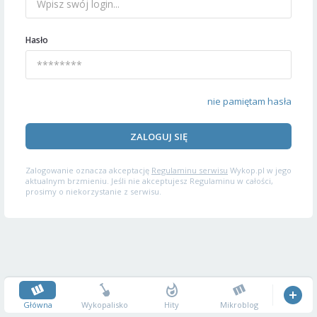
Hasło
nie pamiętam hasła
ZALOGUJ SIĘ
Zalogowanie oznacza akceptację
Regulaminu serwisu
Wykop.pl w jego
aktualnym brzmieniu. Jeśli nie akceptujesz Regulaminu w całości,
prosimy o niekorzystanie z serwisu.
Główna
Wykopalisko
Hity
Mikroblog