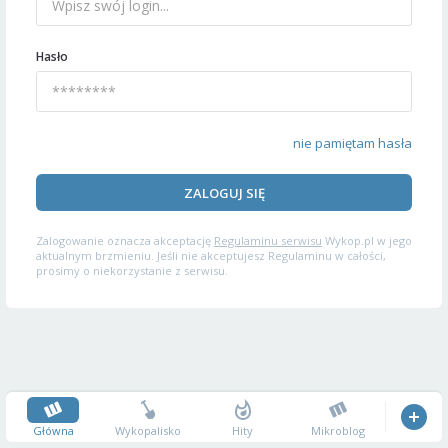
Hasło
nie pamiętam hasła
ZALOGUJ SIĘ
Zalogowanie oznacza akceptację
Regulaminu serwisu
Wykop.pl w jego
aktualnym brzmieniu. Jeśli nie akceptujesz Regulaminu w całości,
prosimy o niekorzystanie z serwisu.
Główna
Wykopalisko
Hity
Mikroblog