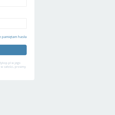
e pamiętam hasła
ykop.pl w jego
 w całości, prosimy