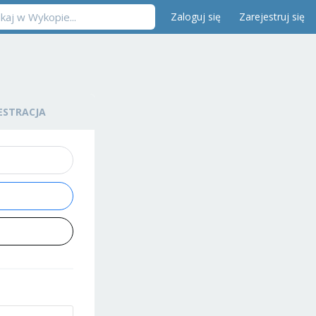
Zaloguj się
Zarejestruj się
ESTRACJA