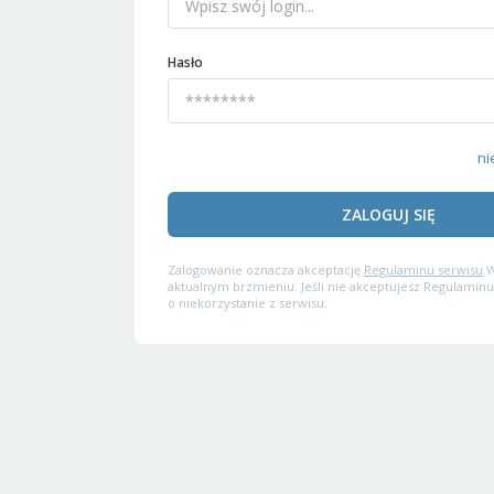
Hasło
ni
ZALOGUJ SIĘ
Zalogowanie oznacza akceptację
Regulaminu serwisu
W
aktualnym brzmieniu. Jeśli nie akceptujesz Regulaminu
o niekorzystanie z serwisu.