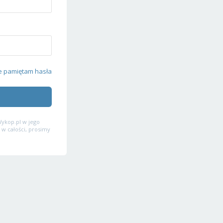
e pamiętam hasła
ykop.pl w jego
 w całości, prosimy