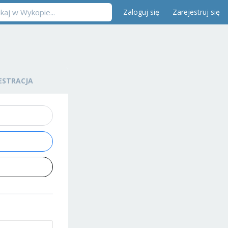
Zaloguj się
Zarejestruj się
ESTRACJA