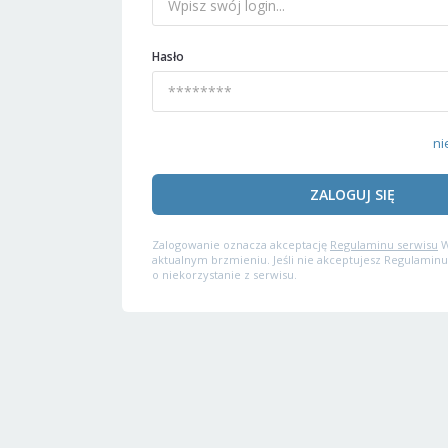
Hasło
ni
ZALOGUJ SIĘ
Zalogowanie oznacza akceptację
Regulaminu serwisu
W
aktualnym brzmieniu. Jeśli nie akceptujesz Regulaminu
o niekorzystanie z serwisu.