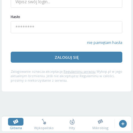
Hasło
nie pamiętam hasła
ZALOGUJ SIĘ
Zalogowanie oznacza akceptację
Regulaminu serwisu
Wykop.pl w jego
aktualnym brzmieniu. Jeśli nie akceptujesz Regulaminu w całości,
prosimy o niekorzystanie z serwisu.
Główna
Wykopalisko
Hity
Mikroblog