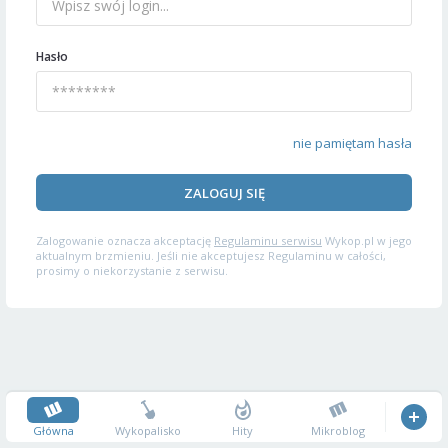
Hasło
nie pamiętam hasła
ZALOGUJ SIĘ
Zalogowanie oznacza akceptację
Regulaminu serwisu
Wykop.pl w jego
aktualnym brzmieniu. Jeśli nie akceptujesz Regulaminu w całości,
prosimy o niekorzystanie z serwisu.
Główna
Wykopalisko
Hity
Mikroblog