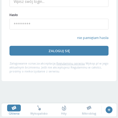
Hasło
nie pamiętam hasła
ZALOGUJ SIĘ
Zalogowanie oznacza akceptację
Regulaminu serwisu
Wykop.pl w jego
aktualnym brzmieniu. Jeśli nie akceptujesz Regulaminu w całości,
prosimy o niekorzystanie z serwisu.
Główna
Wykopalisko
Hity
Mikroblog