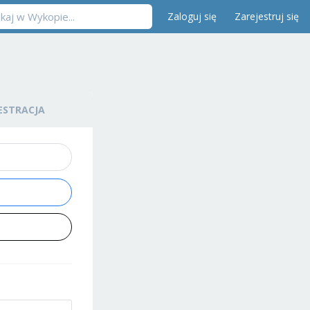
Zaloguj się
Zarejestruj się
ESTRACJA