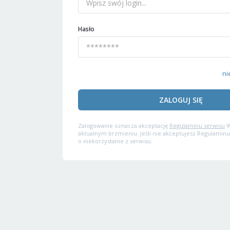
Hasło
ni
ZALOGUJ SIĘ
Zalogowanie oznacza akceptację
Regulaminu serwisu
W
aktualnym brzmieniu. Jeśli nie akceptujesz Regulaminu
o niekorzystanie z serwisu.