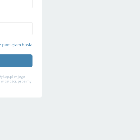
e pamiętam hasła
ykop.pl w jego
 w całości, prosimy