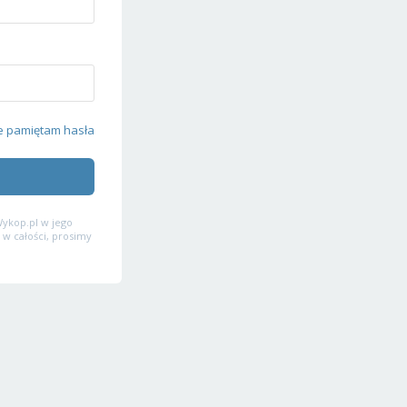
e pamiętam hasła
ykop.pl w jego
 w całości, prosimy