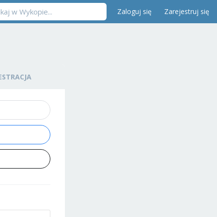
Zaloguj się
Zarejestruj się
ESTRACJA