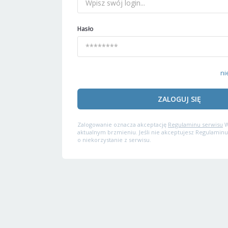
Hasło
ni
ZALOGUJ SIĘ
Zalogowanie oznacza akceptację
Regulaminu serwisu
W
aktualnym brzmieniu. Jeśli nie akceptujesz Regulaminu
o niekorzystanie z serwisu.