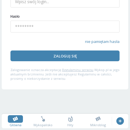
Hasło
nie pamiętam hasła
ZALOGUJ SIĘ
Zalogowanie oznacza akceptację
Regulaminu serwisu
Wykop.pl w jego
aktualnym brzmieniu. Jeśli nie akceptujesz Regulaminu w całości,
prosimy o niekorzystanie z serwisu.
Główna
Wykopalisko
Hity
Mikroblog