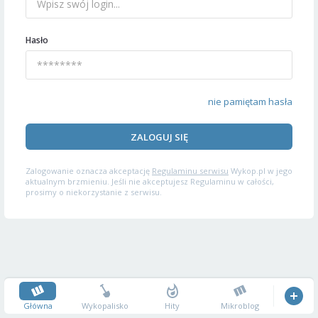
Hasło
nie pamiętam hasła
ZALOGUJ SIĘ
Zalogowanie oznacza akceptację
Regulaminu serwisu
Wykop.pl w jego
aktualnym brzmieniu. Jeśli nie akceptujesz Regulaminu w całości,
prosimy o niekorzystanie z serwisu.
Główna
Wykopalisko
Hity
Mikroblog