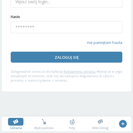
Hasło
nie pamiętam hasła
ZALOGUJ SIĘ
Zalogowanie oznacza akceptację
Regulaminu serwisu
Wykop.pl w jego
aktualnym brzmieniu. Jeśli nie akceptujesz Regulaminu w całości,
prosimy o niekorzystanie z serwisu.
Główna
Wykopalisko
Hity
Mikroblog