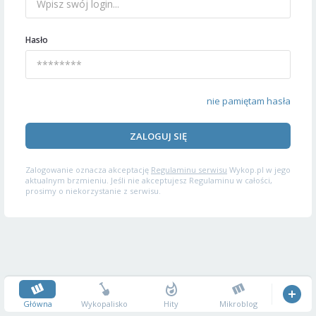
Hasło
nie pamiętam hasła
ZALOGUJ SIĘ
Zalogowanie oznacza akceptację
Regulaminu serwisu
Wykop.pl w jego
aktualnym brzmieniu. Jeśli nie akceptujesz Regulaminu w całości,
prosimy o niekorzystanie z serwisu.
Główna
Wykopalisko
Hity
Mikroblog