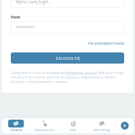
Hasło
nie pamiętam hasła
ZALOGUJ SIĘ
Zalogowanie oznacza akceptację
Regulaminu serwisu
Wykop.pl w jego
aktualnym brzmieniu. Jeśli nie akceptujesz Regulaminu w całości,
prosimy o niekorzystanie z serwisu.
Główna
Wykopalisko
Hity
Mikroblog