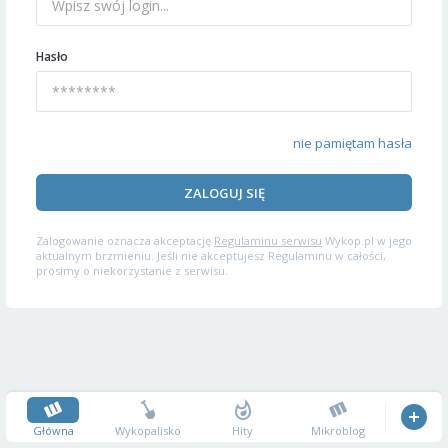
Hasło
nie pamiętam hasła
ZALOGUJ SIĘ
Zalogowanie oznacza akceptację
Regulaminu serwisu
Wykop.pl w jego
aktualnym brzmieniu. Jeśli nie akceptujesz Regulaminu w całości,
prosimy o niekorzystanie z serwisu.
Główna
Wykopalisko
Hity
Mikroblog