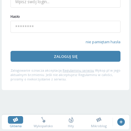
Hasło
nie pamiętam hasła
ZALOGUJ SIĘ
Zalogowanie oznacza akceptację
Regulaminu serwisu
Wykop.pl w jego
aktualnym brzmieniu. Jeśli nie akceptujesz Regulaminu w całości,
prosimy o niekorzystanie z serwisu.
Główna
Wykopalisko
Hity
Mikroblog