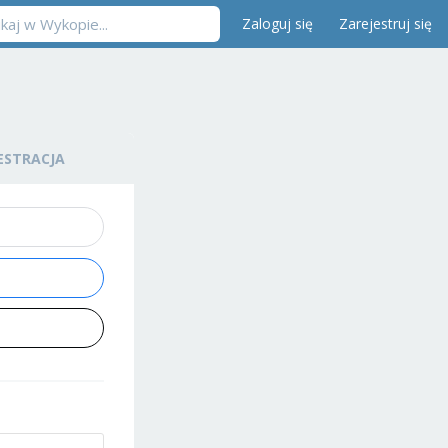
Zaloguj się
Zarejestruj się
ESTRACJA