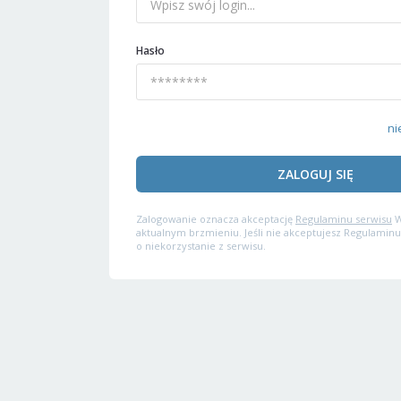
Hasło
ni
ZALOGUJ SIĘ
Zalogowanie oznacza akceptację
Regulaminu serwisu
W
aktualnym brzmieniu. Jeśli nie akceptujesz Regulaminu
o niekorzystanie z serwisu.