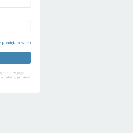
e pamiętam hasła
ykop.pl w jego
 w całości, prosimy