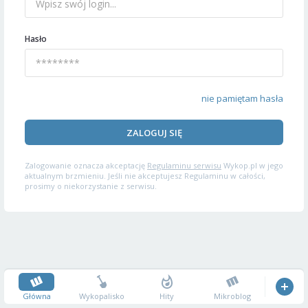
Hasło
nie pamiętam hasła
ZALOGUJ SIĘ
Zalogowanie oznacza akceptację
Regulaminu serwisu
Wykop.pl w jego
aktualnym brzmieniu. Jeśli nie akceptujesz Regulaminu w całości,
prosimy o niekorzystanie z serwisu.
Główna
Wykopalisko
Hity
Mikroblog