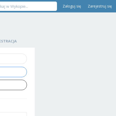
Zaloguj się
Zarejestruj się
ESTRACJA