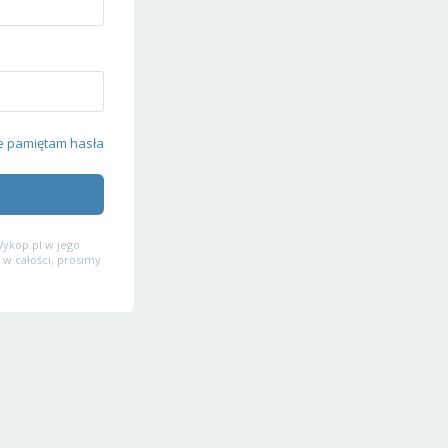
e pamiętam hasła
ykop.pl w jego
 w całości, prosimy