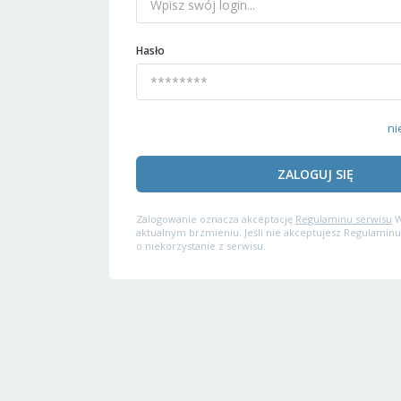
Hasło
ni
ZALOGUJ SIĘ
Zalogowanie oznacza akceptację
Regulaminu serwisu
W
aktualnym brzmieniu. Jeśli nie akceptujesz Regulaminu
o niekorzystanie z serwisu.