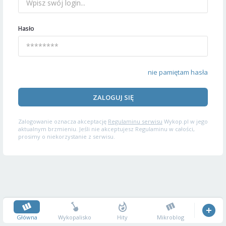
Hasło
nie pamiętam hasła
ZALOGUJ SIĘ
Zalogowanie oznacza akceptację
Regulaminu serwisu
Wykop.pl w jego
aktualnym brzmieniu. Jeśli nie akceptujesz Regulaminu w całości,
prosimy o niekorzystanie z serwisu.
Główna
Wykopalisko
Hity
Mikroblog