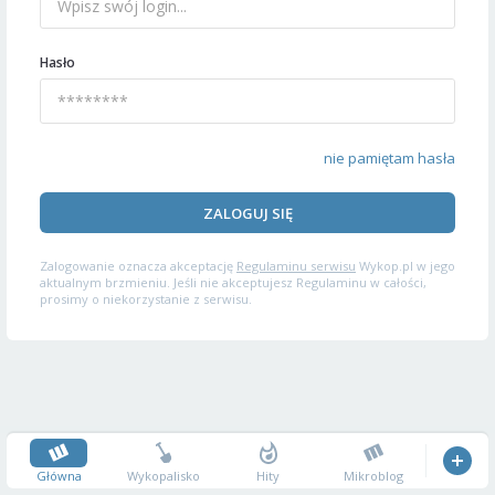
Hasło
nie pamiętam hasła
ZALOGUJ SIĘ
Zalogowanie oznacza akceptację
Regulaminu serwisu
Wykop.pl w jego
aktualnym brzmieniu. Jeśli nie akceptujesz Regulaminu w całości,
prosimy o niekorzystanie z serwisu.
Główna
Wykopalisko
Hity
Mikroblog