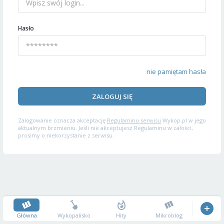
Hasło
nie pamiętam hasła
ZALOGUJ SIĘ
Zalogowanie oznacza akceptację
Regulaminu serwisu
Wykop.pl w jego
aktualnym brzmieniu. Jeśli nie akceptujesz Regulaminu w całości,
prosimy o niekorzystanie z serwisu.
Główna
Wykopalisko
Hity
Mikroblog