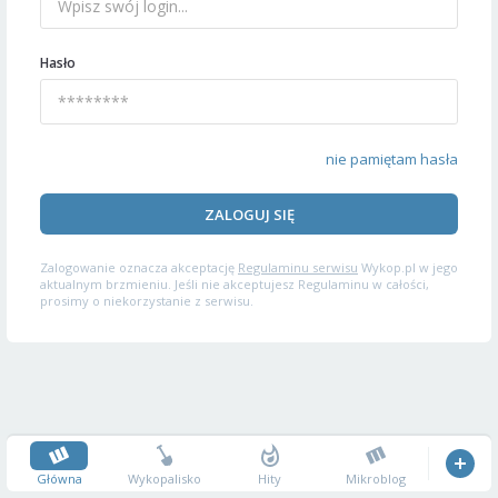
Hasło
nie pamiętam hasła
ZALOGUJ SIĘ
Zalogowanie oznacza akceptację
Regulaminu serwisu
Wykop.pl w jego
aktualnym brzmieniu. Jeśli nie akceptujesz Regulaminu w całości,
prosimy o niekorzystanie z serwisu.
Główna
Wykopalisko
Hity
Mikroblog