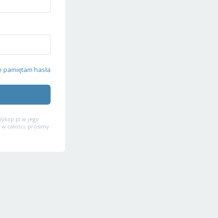
e pamiętam hasła
ykop.pl w jego
 w całości, prosimy