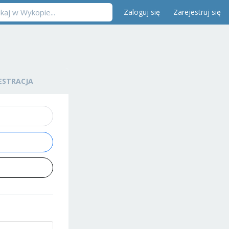
Zaloguj się
Zarejestruj się
ESTRACJA