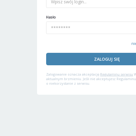
Hasło
ni
ZALOGUJ SIĘ
Zalogowanie oznacza akceptację
Regulaminu serwisu
W
aktualnym brzmieniu. Jeśli nie akceptujesz Regulaminu
o niekorzystanie z serwisu.