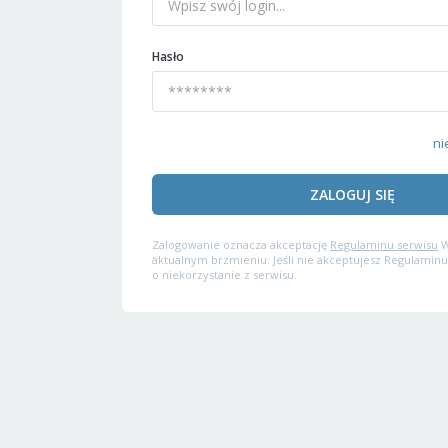
Hasło
ni
ZALOGUJ SIĘ
Zalogowanie oznacza akceptację
Regulaminu serwisu
W
aktualnym brzmieniu. Jeśli nie akceptujesz Regulaminu
o niekorzystanie z serwisu.