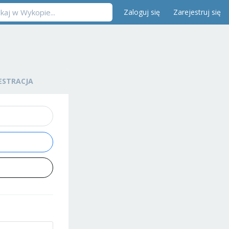
Zaloguj się
Zarejestruj się
ESTRACJA