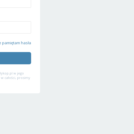
e pamiętam hasła
ykop.pl w jego
 w całości, prosimy