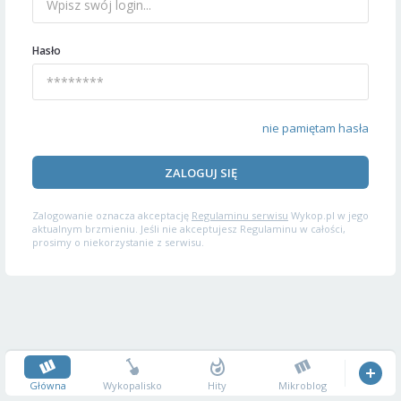
Hasło
nie pamiętam hasła
ZALOGUJ SIĘ
Zalogowanie oznacza akceptację
Regulaminu serwisu
Wykop.pl w jego
aktualnym brzmieniu. Jeśli nie akceptujesz Regulaminu w całości,
prosimy o niekorzystanie z serwisu.
Główna
Wykopalisko
Hity
Mikroblog