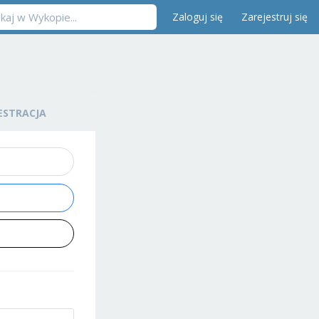
Zaloguj się
Zarejestruj się
ESTRACJA