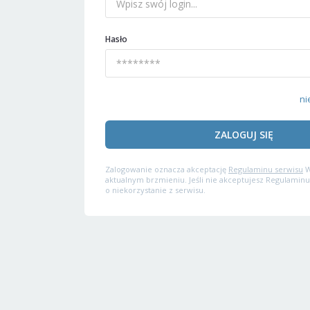
Hasło
ni
ZALOGUJ SIĘ
Zalogowanie oznacza akceptację
Regulaminu serwisu
W
aktualnym brzmieniu. Jeśli nie akceptujesz Regulaminu
o niekorzystanie z serwisu.