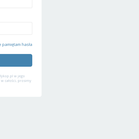
e pamiętam hasła
ykop.pl w jego
 w całości, prosimy