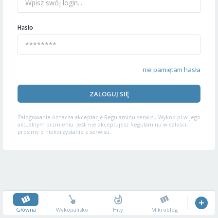
Hasło
nie pamiętam hasła
ZALOGUJ SIĘ
Zalogowanie oznacza akceptację
Regulaminu serwisu
Wykop.pl w jego
aktualnym brzmieniu. Jeśli nie akceptujesz Regulaminu w całości,
prosimy o niekorzystanie z serwisu.
Główna
Wykopalisko
Hity
Mikroblog