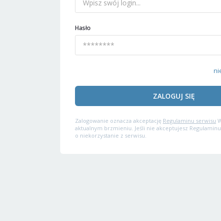
Hasło
ni
ZALOGUJ SIĘ
Zalogowanie oznacza akceptację
Regulaminu serwisu
W
aktualnym brzmieniu. Jeśli nie akceptujesz Regulaminu
o niekorzystanie z serwisu.