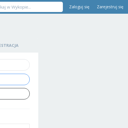
Zaloguj się
Zarejestruj się
ESTRACJA