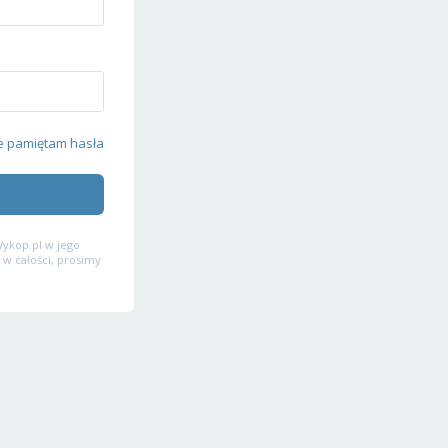
e pamiętam hasła
ykop.pl w jego
 w całości, prosimy