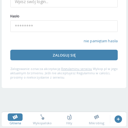
Hasło
nie pamiętam hasła
ZALOGUJ SIĘ
Zalogowanie oznacza akceptację
Regulaminu serwisu
Wykop.pl w jego
aktualnym brzmieniu. Jeśli nie akceptujesz Regulaminu w całości,
prosimy o niekorzystanie z serwisu.
Główna
Wykopalisko
Hity
Mikroblog