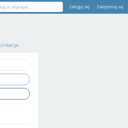
Zaloguj się
Zarejestruj się
ESTRACJA