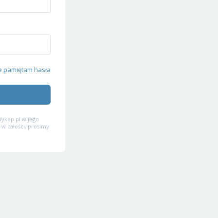
e pamiętam hasła
ykop.pl w jego
 w całości, prosimy