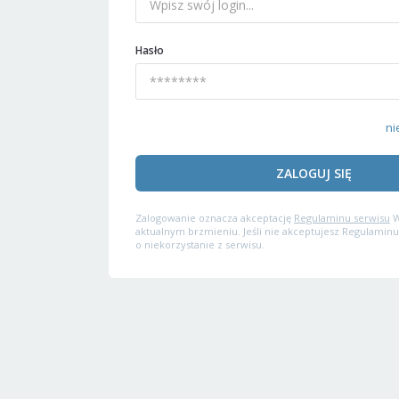
Hasło
ni
ZALOGUJ SIĘ
Zalogowanie oznacza akceptację
Regulaminu serwisu
W
aktualnym brzmieniu. Jeśli nie akceptujesz Regulaminu
o niekorzystanie z serwisu.