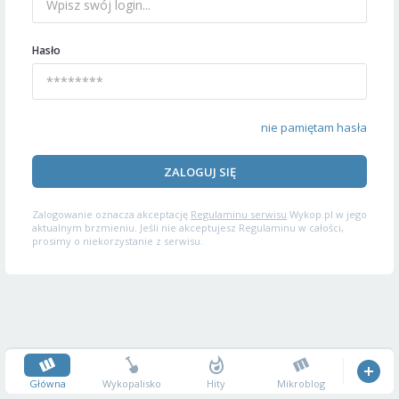
Hasło
nie pamiętam hasła
ZALOGUJ SIĘ
Zalogowanie oznacza akceptację
Regulaminu serwisu
Wykop.pl w jego
aktualnym brzmieniu. Jeśli nie akceptujesz Regulaminu w całości,
prosimy o niekorzystanie z serwisu.
Główna
Wykopalisko
Hity
Mikroblog