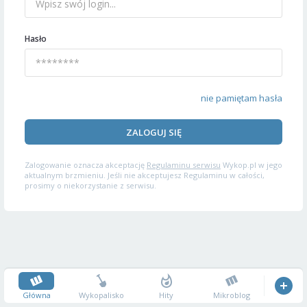
Hasło
nie pamiętam hasła
ZALOGUJ SIĘ
Zalogowanie oznacza akceptację
Regulaminu serwisu
Wykop.pl w jego
aktualnym brzmieniu. Jeśli nie akceptujesz Regulaminu w całości,
prosimy o niekorzystanie z serwisu.
Główna
Wykopalisko
Hity
Mikroblog