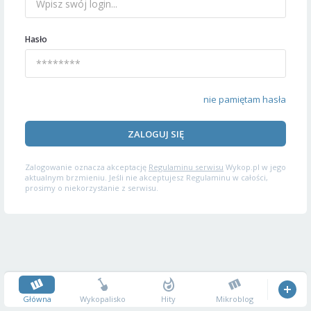
Hasło
nie pamiętam hasła
ZALOGUJ SIĘ
Zalogowanie oznacza akceptację
Regulaminu serwisu
Wykop.pl w jego
aktualnym brzmieniu. Jeśli nie akceptujesz Regulaminu w całości,
prosimy o niekorzystanie z serwisu.
Główna
Wykopalisko
Hity
Mikroblog